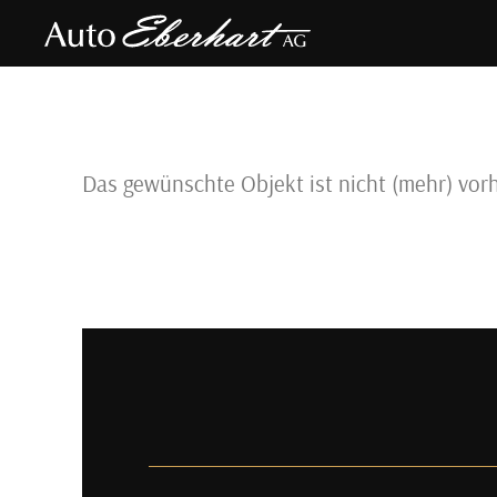
direkt zur Navigation
direkt zum Inhalt
Das gewünschte Objekt ist nicht (mehr) vor