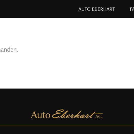
AUTO EBERHART
F
handen.