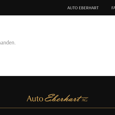
AUTO EBERHART
F
handen.