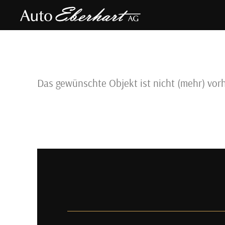
direkt zur Navigation
direkt zum Inhalt
Das gewünschte Objekt ist nicht (mehr) vor