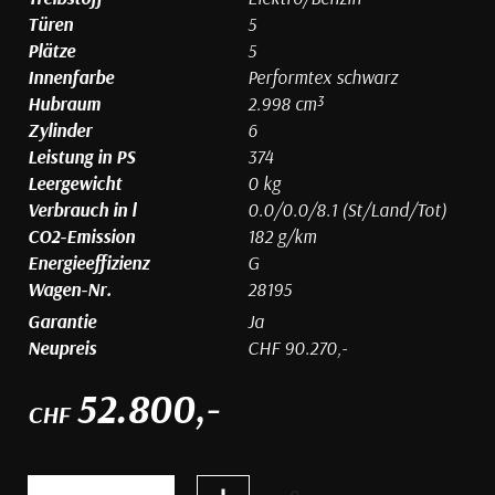
Türen
5
Plätze
5
Innenfarbe
Performtex schwarz
Hubraum
2.998 cm³
Zylinder
6
Leistung in PS
374
Leergewicht
0 kg
Verbrauch in l
0.0/0.0/8.1 (St/Land/Tot)
CO2-Emission
182 g/km
Energieeffizienz
G
Wagen-Nr.
28195
Garantie
Ja
Neupreis
CHF 90.270,-
52.800,-
CHF