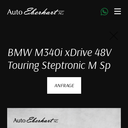
direkt zur Navigation
direkt zum Inhalt
BMW M340i xDrive 48V
Touring Steptronic M Sp
ANFRAGE