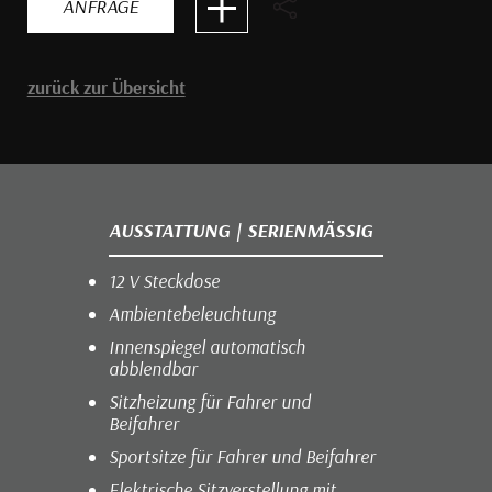
ANFRAGE
zurück zur Übersicht
AUSSTATTUNG | SERIENMÄSSIG
12 V Steckdose
Ambientebeleuchtung
Innenspiegel automatisch
abblendbar
Sitzheizung für Fahrer und
Beifahrer
Sportsitze für Fahrer und Beifahrer
Elektrische Sitzverstellung mit