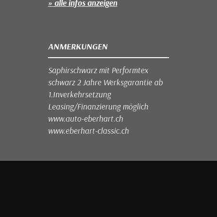
» alle infos anzeigen
ANMERKUNGEN
Saphirschwarz mit Performtex
schwarz 2 Jahre Werksgarantie ab
1.Inverkehrsetzung
Leasing/Finanzierung möglich
www.auto-eberhart.ch
www.eberhart-classic.ch