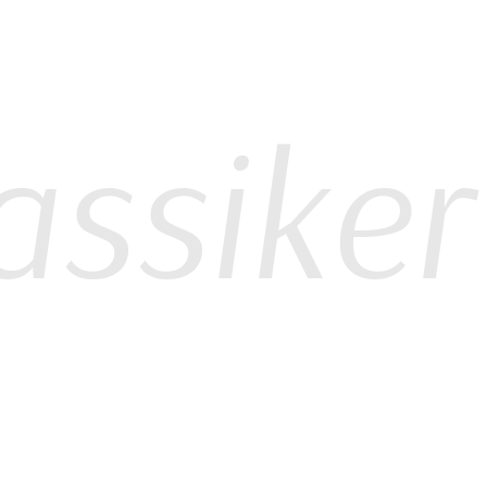
siker
#