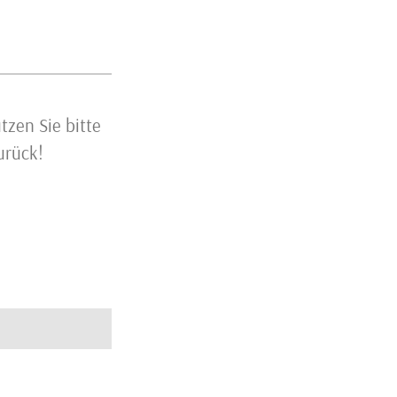
r
zen Sie bitte
urück!