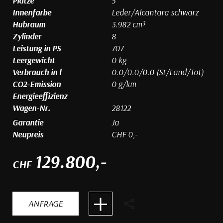
Plätze
5
Innenfarbe
Leder/Alcantara schwarz
Hubraum
3.982 cm³
Zylinder
8
Leistung in PS
707
Leergewicht
0 kg
Verbrauch in l
0.0/0.0/0.0 (St/Land/Tot)
CO2-Emission
0 g/km
Energieeffizienz
Wagen-Nr.
28122
Garantie
Ja
Neupreis
CHF 0,-
129.800,-
CHF
ANFRAGE