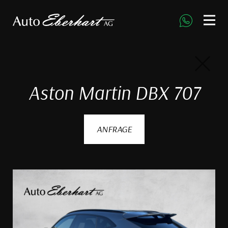
direkt zur Navigation
direkt zum Inhalt
Aston Martin DBX 707
ANFRAGE