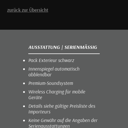
zurück zur Übersicht
AUSSTATTUNG | SERIENMÄSSIG
Pack Exterieur schwarz
Innenspiegel automatisch
abblendbar
Premium-Soundsystem
Wireless Charging für mobile
Geräte
Details siehe gültige Preisliste des
Importeurs
Keine Gewähr auf die Angaben der
Serienausstattungen