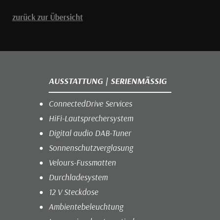
zurück zur Übersicht
AUSSTATTUNG | SERIENMÄSSIG
ConnectedDrive Services
HiFi-Lautsprechersystem
Digital audio DAB-Tuner
Sonnenschutzverglasung
Velours-Fussmatten
Durchladesystem
12 V Steckdose
Ambientebeleuchtung