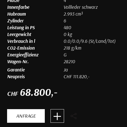
Plätze
4
Innenfarbe
Vollleder schwarz
Hubraum
2.993 cm³
Zylinder
6
Leistung in PS
480
Leergewicht
0 kg
Verbrauch in l
0.0/0.0/9.6 (St/Land/Tot)
CO2-Emission
218 g/km
Energieeffizienz
G
Wagen-Nr.
28210
Garantie
Ja
Neupreis
CHF 111.820,-
68.800,-
CHF
ANFRAGE